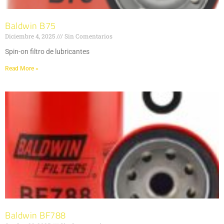
Baldwin B75
Diciembre 4, 2025
Sin Comentarios
Spin-on filtro de lubricantes
Read More »
Baldwin BF788