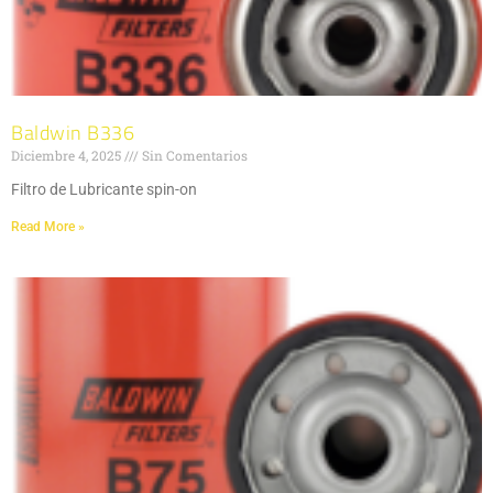
Baldwin B336
Diciembre 4, 2025
Sin Comentarios
Filtro de Lubricante spin-on
Read More »