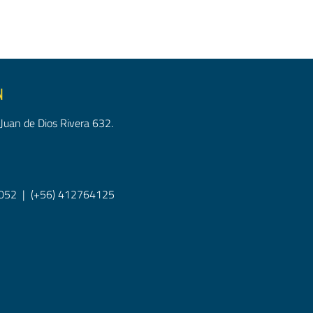
N
Juan de Dios Rivera 632.
052
|
(+56) 412764125