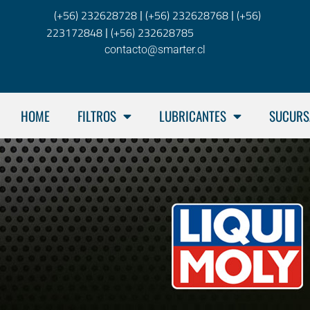
(+56) 232628728
(+56) 232628768
(+56)
|
|
223172848
(+56) 232628785
|
contacto@smarter.cl
HOME
FILTROS
LUBRICANTES
SUCURS