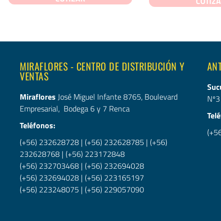
COTIZ
MIRAFLORES - CENTRO DE DISTRIBUCIÓN Y
AN
VENTAS
Suc
Miraflores
José Miguel Infante 8765, Boulevard
Nº3
Empresarial, Bodega 6 y 7 Renca
Tel
Teléfonos:
(+5
(+56) 232628728
|
(+56) 232628785
|
(+56)
232628768
|
(+56) 223172848
(+56) 232703468
|
(+56) 232694028
(+56) 232694028
|
(+56)
223165197
(+56) 223248075
|
(+56) 229057090