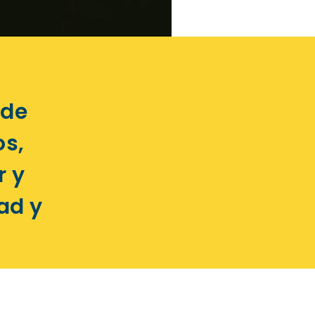
 de
os,
r y
ad y