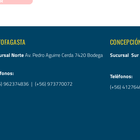
AR
TOFAGASTA
CONCEPCIÓ
ursal Norte
Av. Pedro Aguirre Cerda 7420 Bodega
Sucursal Sur
éfonos:
Teléfonos:
6) 962374836
|
(+56) 973770072
(+56) 412764