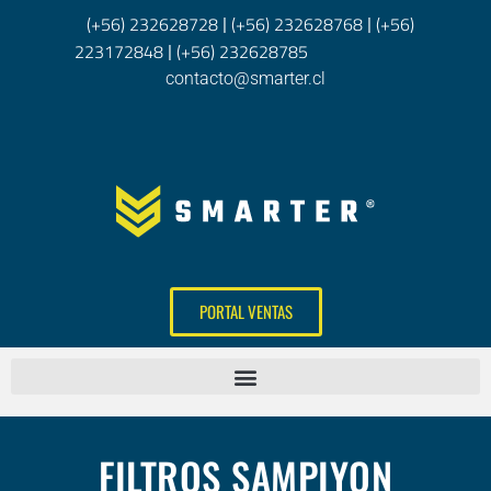
(+56) 232628728
(+56) 232628768
(+56)
|
|
223172848
(+56) 232628785
|
contacto@smarter.cl
PORTAL VENTAS
FILTROS SAMPIYON