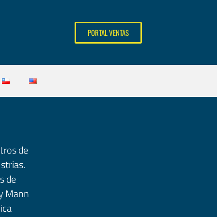
PORTAL VENTAS
ltros de
strias.
s de
r y Mann
ica