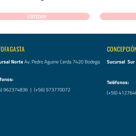
COTIZAR
TOFAGASTA
CONCEPCIÓ
ursal Norte
Av. Pedro Aguirre Cerda 7420 Bodega
Sucursal Sur
éfonos:
Teléfonos:
6) 962374836
|
(+56) 973770072
(+56) 412764