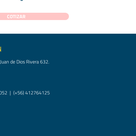
COTIZAR
N
Juan de Dios Rivera 632.
052
|
(+56) 412764125