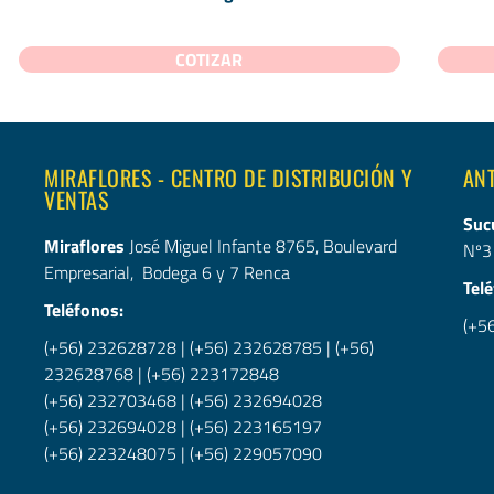
COTIZAR
MIRAFLORES - CENTRO DE DISTRIBUCIÓN Y
AN
VENTAS
Suc
Miraflores
José Miguel Infante 8765, Boulevard
Nº3
Empresarial, Bodega 6 y 7 Renca
Tel
Teléfonos:
(+5
(+56) 232628728
|
(+56) 232628785
|
(+56)
232628768
|
(+56) 223172848
(+56) 232703468
|
(+56) 232694028
(+56) 232694028
|
(+56)
223165197
(+56) 223248075
|
(+56) 229057090