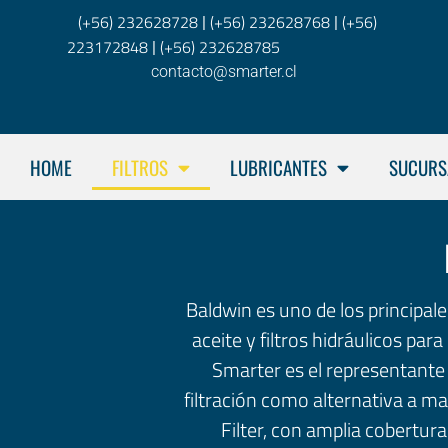
(+56) 232628728
(+56) 232628768
(+56)
|
|
223172848
(+56) 232628785
|
contacto@smarter.cl
HOME
FILTROS
LUBRICANTES
SUCURS
Baldwin es uno de los principales 
aceite y filtros hidráulicos pa
Smarter es el representante e
filtración como alternativa a m
Filter, con amplia cobertura