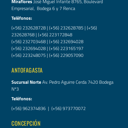
Miraflores
José Miguel Infante 8765, Boulevard
Empresarial, Bodega 6 y 7 Renca
Teléfonos:
(+56) 232628728
|
(+56) 232628785
|
(+56)
232628768
|
(+56) 223172848
(+56) 232703468
|
(+56) 232694028
(+56) 232694028
|
(+56)
223165197
(+56) 223248075
|
(+56) 229057090
ANTOFAGASTA
Sucursal Norte
Av. Pedro Aguirre Cerda 7420 Bodega
Nº3
Teléfonos:
(+56) 962374836
|
(+56) 973770072
CONCEPCIÓN