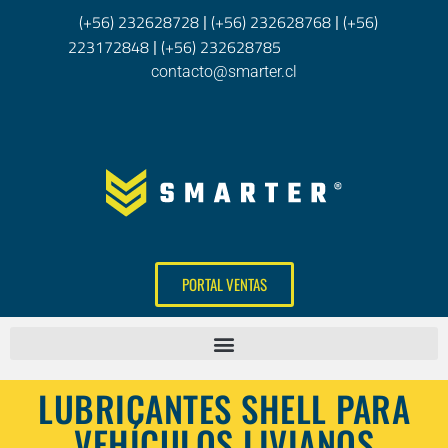
(+56) 232628728
(+56) 232628768
(+56)
|
|
223172848
(+56) 232628785
|
contacto@smarter.cl
PORTAL VENTAS
LUBRICANTES SHELL PARA
VEHÍCULOS LIVIANOS