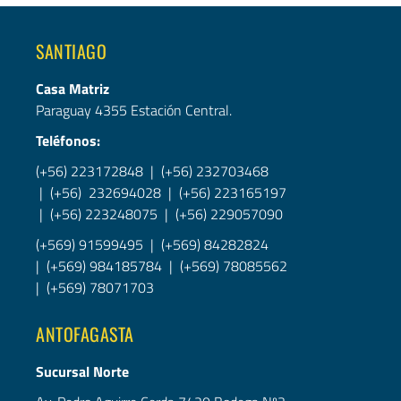
SANTIAGO
Casa Matriz
Paraguay 4355 Estación Central.
Teléfonos:
(+56) 223172848 | (+56) 232703468
| (+56) 232694028 | (+56) 223165197
| (+56) 223248075 | (+56) 229057090
(+569) 91599495 | (+569) 84282824
| (+569) 984185784 | (+569) 78085562
| (+569) 78071703
ANTOFAGASTA
Sucursal Norte