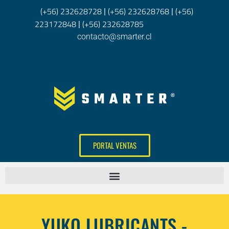
(+56) 232628728
(+56) 232628768
(+56)
|
|
223172848
(+56) 232628785
|
contacto@smarter.cl
PORTAL VENTAS
YUKO LUBRICANTS -