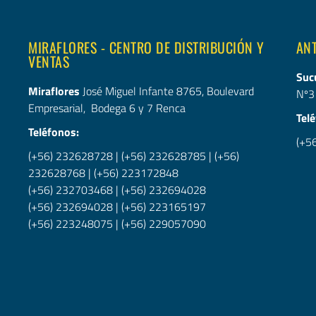
MIRAFLORES - CENTRO DE DISTRIBUCIÓN Y
AN
VENTAS
Suc
Miraflores
José Miguel Infante 8765, Boulevard
Nº3
Empresarial, Bodega 6 y 7 Renca
Tel
Teléfonos:
(+5
(+56) 232628728
|
(+56) 232628785
|
(+56)
232628768
|
(+56) 223172848
(+56) 232703468
|
(+56) 232694028
(+56) 232694028
|
(+56)
223165197
(+56) 223248075
|
(+56) 229057090