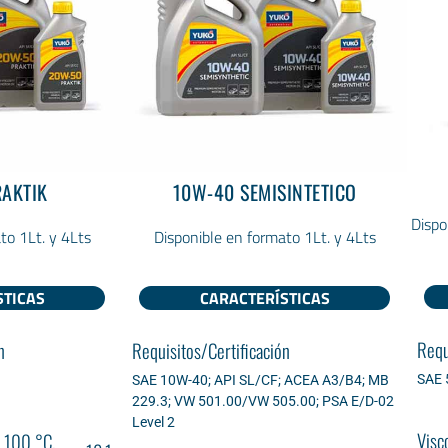
AKTIK
10W-40 SEMISINTETICO
Dispo
to 1Lt. y 4Lts
Disponible en formato 1Lt. y 4Lts
STICAS
CARACTERÍSTICAS
Requ
n
Requisitos/Certificación
SAE 
SAE 10W-40; API SL/CF; ACEA A3/B4; MB
229.3; VW 501.00/VW 505.00; PSA E/D-02
Level 2
Visc
a 100 °С,