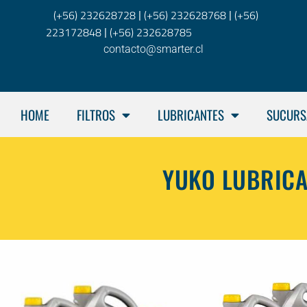
(+56) 232628728
(+56) 232628768
(+56)
|
|
223172848
(+56) 232628785
|
contacto@smarter.cl
HOME
FILTROS
LUBRICANTES
SUCURS
YUKO LUBRICA