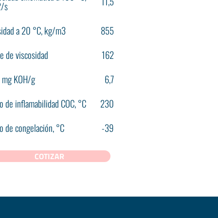
11,5
/s
idad a 20 °С, kg/m3
855
ce de viscosidad
162
, mg KOH/g
6,7
o de inflamabilidad COC, °С
230
o de congelación, °С
-39
COTIZAR