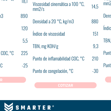
18,1
mm2
Viscosidad cinemática a 100 °С,
14,5
mm2/s
Dens
m3
890
Densidad a 20 °С, kg/m3
880
Índi
120
Índice de viscosidad
151
TBN
5,5
TBN, mg KOH/g
9,3
Punt
d COC, °С
225
Punto de inflamabilidad COC, °С
210
Punt
°С
-25
Punto de congelación, °С
-30
AR
COTIZAR