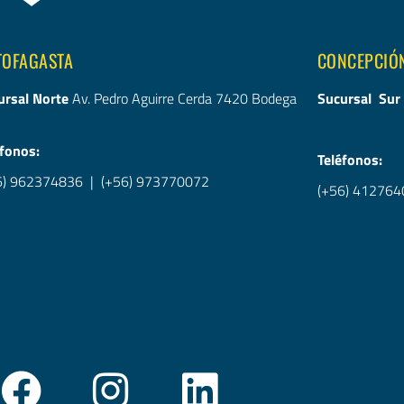
TOFAGASTA
CONCEPCIÓ
ursal Norte
Av. Pedro Aguirre Cerda 7420 Bodega
Sucursal Sur
éfonos:
Teléfonos:
6) 962374836
|
(+56) 973770072
(+56) 412764