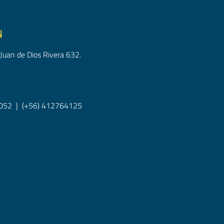
N
Juan de Dios Rivera 632.
052
|
(+56) 412764125